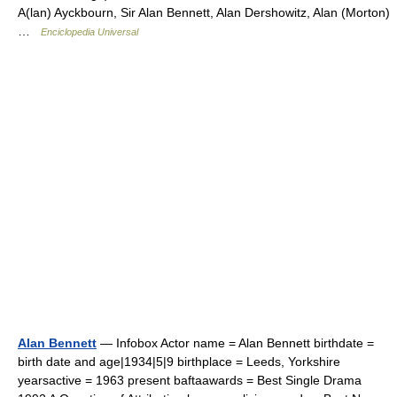
A(lan) Ayckbourn, Sir Alan Bennett, Alan Dershowitz, Alan (Morton)
…
Enciclopedia Universal
Alan Bennett
— Infobox Actor name = Alan Bennett birthdate =
birth date and age|1934|5|9 birthplace = Leeds, Yorkshire
yearsactive = 1963 present baftaawards = Best Single Drama