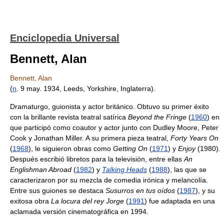
Enciclopedia Universal
Bennett, Alan
Bennett, Alan
(
n
. 9 may. 1934, Leeds, Yorkshire, Inglaterra).
Dramaturgo, guionista y actor británico. Obtuvo su primer éxito
con la brillante revista teatral satírica
Beyond the Fringe
(
1960
) en
que participó como coautor y actor junto con Dudley Moore, Peter
Cook y Jonathan Miller. A su primera pieza teatral,
Forty Years On
(
1968
), le siguieron obras como
Getting On
(
1971
) y
Enjoy
(1980).
Después escribió libretos para la televisión, entre ellas
An
Englishman Abroad
(
1982
) y
Talking Heads
(
1988
), las que se
caracterizaron por su mezcla de comedia irónica y melancolía.
Entre sus guiones se destaca
Susurros en tus oídos
(
1987
), y su
exitosa obra
La locura del rey Jorge
(
1991
) fue adaptada en una
aclamada versión cinematográfica en 1994.