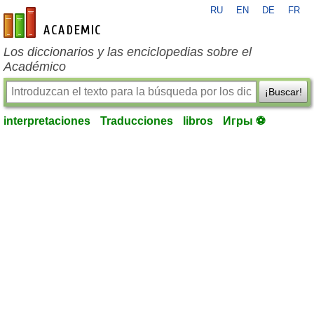
RU
EN
DE
FR
es-academic.com
Los diccionarios y las enciclopedias sobre el
Académico
¡Buscar!
interpretaciones
Traducciones
libros
Игры ⚽