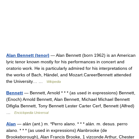
Alan Bennett (tenor)
— Alan Bennett (born 1962) is an American
lyric tenor known mostly for his performances in concert and
oratorio work. He is particularly admired for his interpretations of
the works of Bach, Händel, and Mozart.CareerBennett attended
the University… …
Wikipedia
Bennett
— Bennett, Arnold * * * (as used in expressions) Bennett,
(Enoch) Arnold Bennett, Alan Bennett, Michael Michael Bennett
Difiglia Bennett, Tony Bennett Lester Carter Cerf, Bennett (Alfred)
…
Enciclopedia Universal
Alan
— alán (ant.) m. *Perro alano. * * * alán. m. desus. perro
alano. * * * (as used in expressions) Alanbrooke (de
Brookeborough), Alan Francis Brooke, 1 vizconde Arthur, Chester