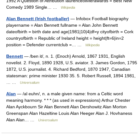
1992 A Question of Attribution laurenceolivierawards = Best New
Comedy 1989 Single… …
Wikipedia
Alan Bennett (Irish footballer)
— Infobox Football biography
playername = Alan Bennett fullname = Alan John Bennett
dateofbirth = birth date and age|1981|10|4|df=y cityofbirth = Cork
countryofbirth = Republic of Ireland height = height|ft=6|in=2
position = Defender currentclub =… …
Wikipedia
Bennett
— /ben it/, n. 1. (Enoch) Arnold, 1867 1931, English
novelist. 2. Floyd, 1890 1928, U.S. aviator. 3. James Gordon, 1795
1872, U.S. journalist. 4. Richard Bedford, 1870 1947, Canadian
statesman: prime minister 1930 35. 5. Robert Russell, 1894 1981,
… …
Universalium
Alan
— /al euhn/, n. a male given name: from a Celtic word
meaning harmony. * * * (as used in expressions) Arthur Chester
Alan Ayckbourn Sir Alan Bennett Alan Dershowitz Alan Morton
Greenspan Alan Hazeltine Louis Alan Heeger Alan J. Hovhaness
Alan Alan… …
Universalium